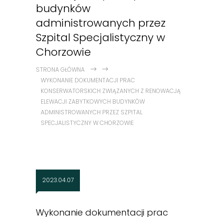
budynków
administrowanych przez
Szpital Specjalistyczny w
Chorzowie
STRONA GŁÓWNA
WYKONANIE DOKUMENTACJI PRAC
KONSERWATORSKICH ZWIĄZANYCH Z RENOWACJĄ
ELEWACJI ZABYTKOWYCH BUDYNKÓW
ADMINISTROWANYCH PRZEZ SZPITAL
SPECJALISTYCZNY W CHORZOWIE
2023.04.07
Wykonanie dokumentacji prac