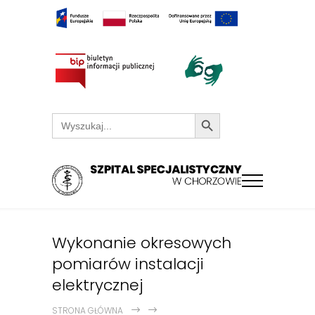
Search Button
Search
for:
Wykonanie okresowych
pomiarów instalacji
elektrycznej
STRONA GŁÓWNA