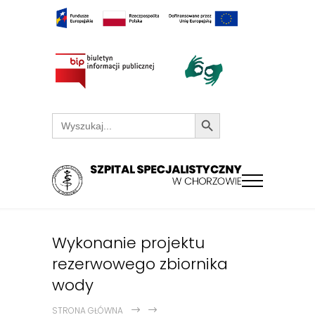
Search Button
Search
for:
Wykonanie projektu
rezerwowego zbiornika
wody
STRONA GŁÓWNA