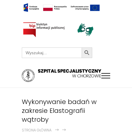
Search Button
Search
for:
Wykonywanie badań w
zakresie Elastografii
wątroby
STRONA GŁÓWNA