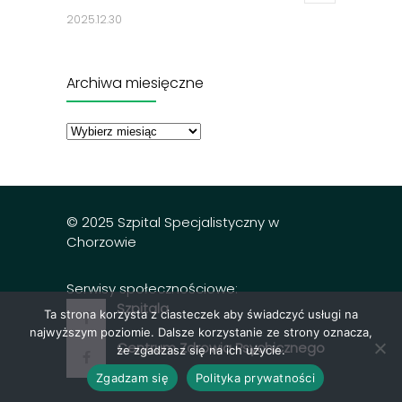
2025.12.30
Jadłospisy 2025
3314
Archiwa miesięczne
2024.12.27
Archiwa
miesięczne
Dobry posiłek z dnia 23.12.2025 r.
3302
2025.12.23
© 2025 Szpital Specjalistyczny w
Chorzowie
Serwisy społecznościowe:
Szpitala
Ta strona korzysta z ciasteczek aby świadczyć usługi na
najwyższym poziomie. Dalsze korzystanie ze strony oznacza,
Centrum Zdrowia Psychicznego
że zgadzasz się na ich użycie.
Zgadzam się
Polityka prywatności