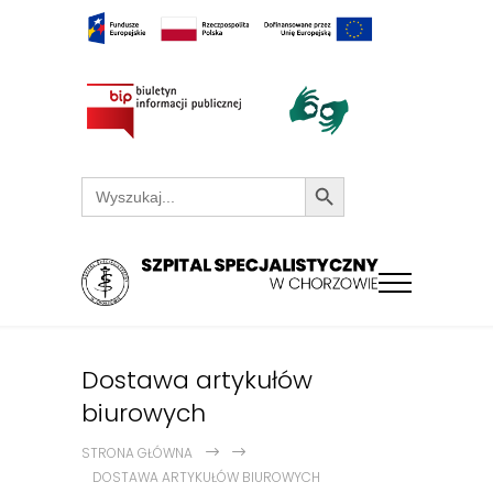
Search Button
Search
for:
Dostawa artykułów
biurowych
STRONA GŁÓWNA
DOSTAWA ARTYKUŁÓW BIUROWYCH