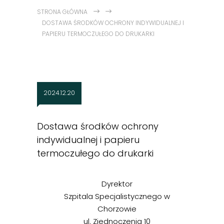
STRONA GŁÓWNA
DOSTAWA ŚRODKÓW OCHRONY INDYWIDUALNEJ I
PAPIERU TERMOCZUŁEGO DO DRUKARKI
2024.12.20
Dostawa środków ochrony
indywidualnej i papieru
termoczułego do drukarki
Dyrektor
Szpitala Specjalistycznego w
Chorzowie
ul. Zjednoczenia 10