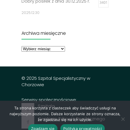
Dobry posiłek z dnia 30.12.2025 r.
3401
2025.12.30
Jadłospisy 2025
3301
Archiwa miesięczne
2024.12.27
Archiwa
miesięczne
Dobry posiłek z dnia 23.12.2025 r.
3297
2025.12.23
© 2025 Szpital Specjalistyczny w
Chorzowie
Serwisy społecznościowe:
Szpitala
Ta strona korzysta z ciasteczek aby świadczyć usługi na
najwyższym poziomie. Dalsze korzystanie ze strony oznacza,
Centrum Zdrowia Psychicznego
że zgadzasz się na ich użycie.
Zgadzam się
Polityka prywatności