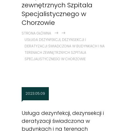
zewnętrznych Szpitala
Specjalistycznego w
Chorzowie
STRONA GŁÓWNA
USŁUGA DEZYNFEKCJI, DEZYNSEKCJI I
DERATYZACJI ŚWIADCZONA W BUDYNKACH I NA
TERENACH ZEWNĘTRZNYCH SZPITALA
SPECJALISTYCZNEGO W CHORZOWIE
2023.05.09
Usługa dezynfekcji, dezynsekcji i
deratyzacji świadczona w
budynkach i na terenach