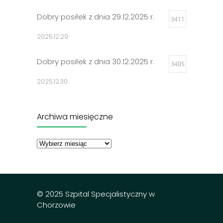
Dobry posiłek z dnia 29.12.2025 r.
3411
2025.12.29
Dobry posiłek z dnia 30.12.2025 r.
3405
2025.12.30
Jadłospisy 2025
3314
Archiwa miesięczne
2024.12.27
Archiwa
miesięczne
Dobry posiłek z dnia 23.12.2025 r.
3302
2025.12.23
© 2025 Szpital Specjalistyczny w
Chorzowie